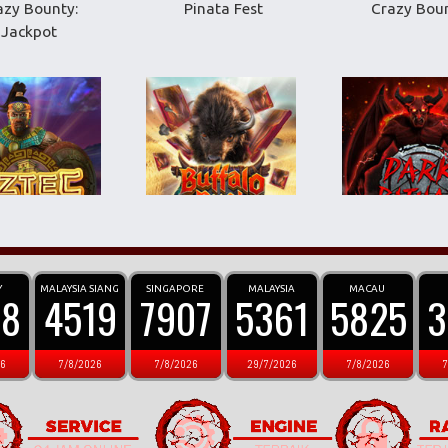
azy Bounty:
Pinata Fest
Crazy Bou
Jackpot
c: Bonus Hunt
Buffalo Rush
Dark Ritu
Y
MALAYSIA SIANG
SINGAPORE
MALAYSIA
MACAU
58
4519
7907
5361
5825
3
26
7/8/2026
7/8/2026
29/7/2026
7/8/2026
7