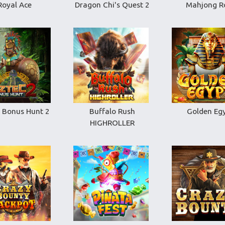
Royal Ace
Dragon Chi's Quest 2
Mahjong R
: Bonus Hunt 2
Buffalo Rush
Golden Eg
HIGHROLLER