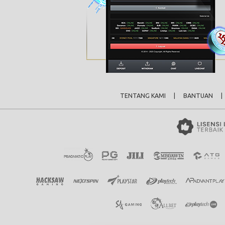
Pirate Treasure Hunt
Fi
TENTANG KAMI
|
BANTUAN
|
Rush Hour Gold
Jum