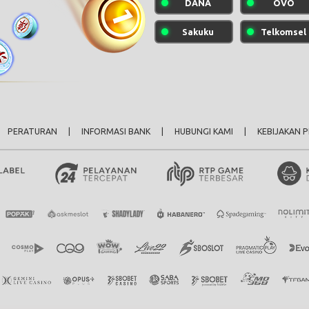
ghting Bull
Cat & Mouse
Aztec: Bonus 
DANA
OVO
Xmas
Sakuku
Telkomsel
PERATURAN
|
INFORMASI BANK
|
HUBUNGI KAMI
|
KEBIJAKAN P
anji Bonanza
Starry Adventure
Phantom Mult