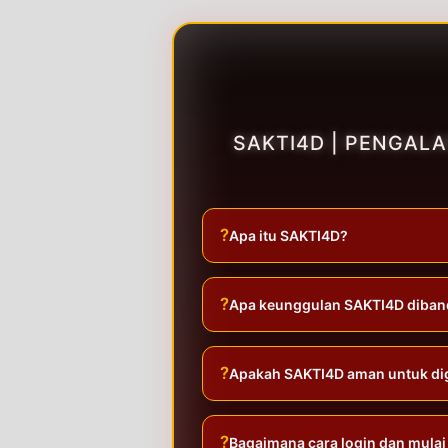
Fish Prawn Crab
Rama
Bonanza
SAKTI4D | PENGAL
?
Apa itu SAKTI4D?
Hungry Slime
?
Apa keunggulan SAKTI4D diband
?
Apakah SAKTI4D aman untuk di
?
Bagaimana cara login dan mulai