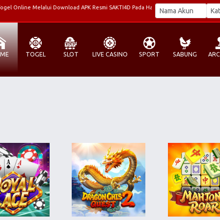
ne Melalui Download APK Resmi SAKTI4D Pada Halaman Depan Website / Hubungi Cu
ME
TOGEL
SLOT
LIVE CASINO
SPORT
SABUNG
ARC