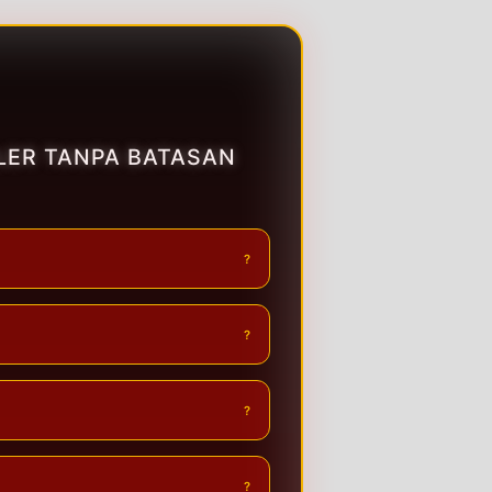
ntal
Firefly Hunter
.
LER TANPA BATASAN
inal
Bunny to the Moon