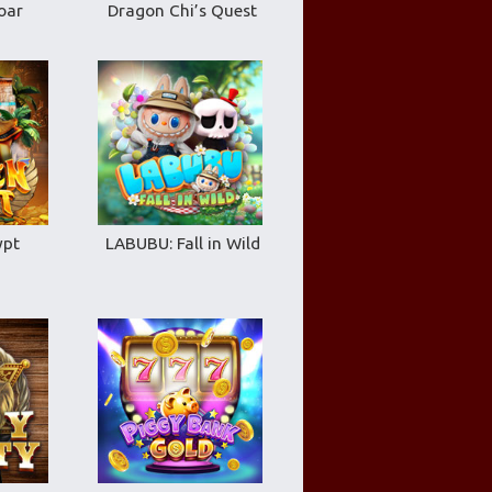
oar
Dragon Chi’s Quest
ypt
LABUBU: Fall in Wild