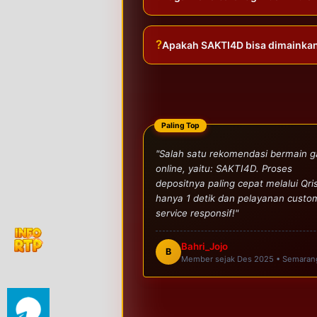
Cookie Hunter
?
Apakah SAKTI4D bisa dimainkan
Paling Top
"Salah satu rekomendasi bermain 
online, yaitu: SAKTI4D. Proses
depositnya paling cepat melalui Qri
hanya 1 detik dan pelayanan custo
service responsif!"
.
Bahri_Jojo
B
Member sejak Des 2025 • Semaran