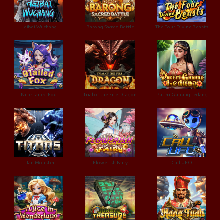
Heibai Wuchang
Barong Sacred Battle
The Four Divine Beasts
Nine Tailed Fox
Trial of the Fire Dragon
Puteri Gunung Ledang
Titan Monster
Flowerish Fairy
Call UFO