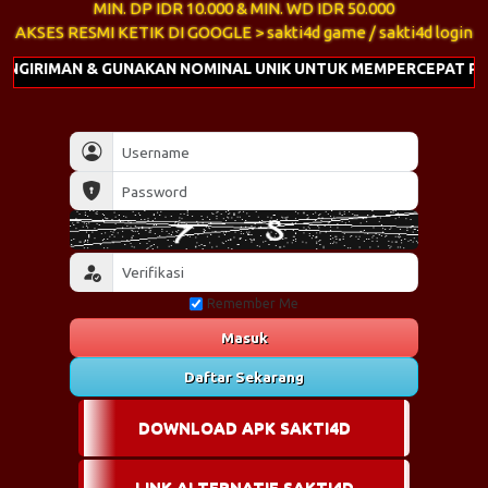
MIN. DP IDR 10.000 & MIN. WD IDR 50.000
AKSES RESMI KETIK DI GOOGLE > sakti4d game / sakti4d login
RIMAN & GUNAKAN NOMINAL UNIK UNTUK MEMPERCEPAT PROSES
Remember Me
Masuk
Daftar Sekarang
DOWNLOAD APK SAKTI4D
LINK ALTERNATIF SAKTI4D