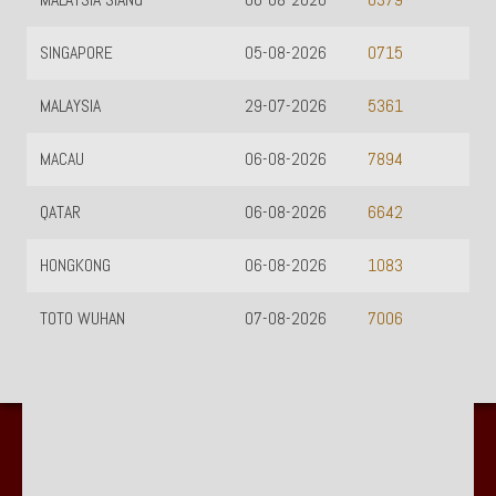
6379
SINGAPORE
05-08-2026
0715
MALAYSIA
29-07-2026
5361
MACAU
06-08-2026
7894
QATAR
06-08-2026
6642
HONGKONG
06-08-2026
1083
TOTO WUHAN
07-08-2026
7006