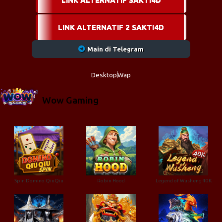
LINK ALTERNATIF 2 SAKTI4D
Main di Telegram
Desktop
Wap
Wow Gaming
Spin Domino QiuQiu
Robin Hood
Legend of Wusheng 40K